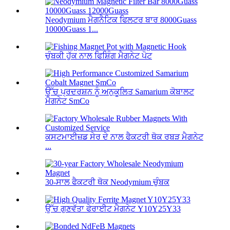
Neodymium ਮੈਗਨੈਟਿਕ ਫਿਲਟਰ ਬਾਰ 8000Guass
10000Guass 1...
ਚੁੰਬਕੀ ਹੁੱਕ ਨਾਲ ਫਿਸ਼ਿੰਗ ਮੈਗਨੇਟ ਪੋਟ
ਉੱਚ ਪ੍ਰਦਰਸ਼ਨ ਨੂੰ ਅਨੁਕੂਲਿਤ Samarium ਕੋਬਾਲਟ
ਮੈਗਨੇਟ SmCo
ਕਸਟਮਾਈਜ਼ਡ ਸੇਰ ਦੇ ਨਾਲ ਫੈਕਟਰੀ ਥੋਕ ਰਬੜ ਮੈਗਨੇਟ
...
30-ਸਾਲ ਫੈਕਟਰੀ ਥੋਕ Neodymium ਚੁੰਬਕ
ਉੱਚ ਗੁਣਵੱਤਾ ਫੇਰਾਈਟ ਮੈਗਨੇਟ Y10Y25Y33