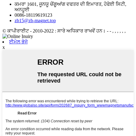
ਕਮਰਾ 1601, ਜੂਨਯੂ ਚੇਂਗੂਆਂਗ ਦਫਤਰ ਦੀ ਇਮਾਰਤ, ਹੇਫੇਈ ਸਿਟੀ,
ਅਨਹੂਈ
0086-18119619123
zb15@zb-magnet.top
© ਕਾਪੀਰਾਈਟ - 2010-2022 : ਸਾਰੇ ਅਧਿਕਾਰ ਰਾਖਵੇਂ ਹਨ।
- - , , , , , ,
ਈਮੇਲ ਭੇਜੋ
x