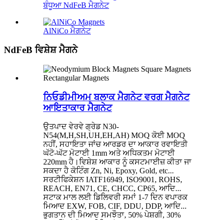
ਬੰਧੂਆ NdFeB ਮੈਗਨੇਟ
AlNiCo ਮੈਗਨੇਟ
NdFeB ਵਿਸ਼ੇਸ਼ ਮੈਗਨੇ
ਨਿਓਡੀਮੀਅਮ ਬਲਾਕ ਮੈਗਨੇਟ ਵਰਗ ਮੈਗਨੇਟ
ਆਇਤਾਕਾਰ ਮੈਗਨੇਟ
ਉਤਪਾਦ ਵੇਰਵੇ ਗ੍ਰੇਡ N30-
N54(M,H,SH,UH,EH,AH) MOQ ਕੋਈ MOQ
ਨਹੀਂ, ਸਹਾਇਤਾ ਜਾਂਚ ਆਰਡਰ ਦਾ ਆਕਾਰ ਰਵਾਇਤੀ
ਘੱਟੋ-ਘੱਟ ਮੋਟਾਈ 1mm ਅਤੇ ਅਧਿਕਤਮ ਮੋਟਾਈ
220mm ਹੈ।ਵਿਸ਼ੇਸ਼ ਆਕਾਰ ਨੂੰ ਕਸਟਮਾਈਜ਼ ਕੀਤਾ ਜਾ
ਸਕਦਾ ਹੈ ਕੋਟਿੰਗ Zn, Ni, Epoxy, Gold, etc...
ਸਰਟੀਫਿਕੇਸ਼ਨ IATF16949, ISO9001, ROHS,
REACH, EN71, CE, CHCC, CP65, ਆਦਿ...
ਸਟਾਕ ਮਾਲ ਲਈ ਡਿਲਿਵਰੀ ਸਮਾਂ 1-7 ਦਿਨ ਵਪਾਰਕ
ਮਿਆਦ EXW, FOB, CIF, DDU, DDP, ਆਦਿ...
ਭੁਗਤਾਨ ਦੀ ਮਿਆਦ ਸਮਝੌਤਾ, 50% ਪੇਸ਼ਗੀ, 30%